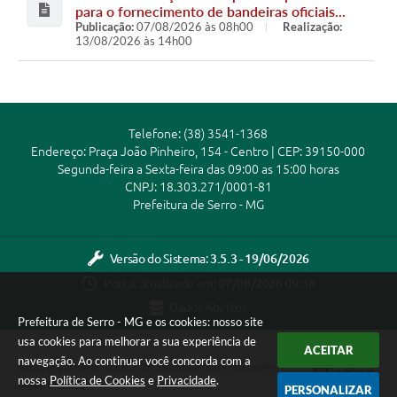
para o fornecimento de bandeiras oficiais...
Publicação:
07/08/2026 às 08h00
Realização:
13/08/2026 às 14h00
Pregão Eletrônico - Pregão Eletrônico 029 -
Contratação de pessoa jurídica para
fornecimento de 01 (um) veículo automotor
tipo...
Telefone: (38) 3541-1368
Publicação:
04/08/2026 às 08h00
Realização:
Endereço: Praça João Pinheiro, 154 - Centro | CEP: 39150-000
18/08/2026 às 08h15
Segunda-feira a Sexta-feira das 09:00 as 15:00 horas
CNPJ: 18.303.271/0001-81
Concorrência Eletrônica - Concorrência
Prefeitura de Serro - MG
Pública 012 - Contratação de empresa
especializada na execução de obras de
engenharia para...
Versão do Sistema:
3.5.3 - 19/06/2026
Publicação:
31/07/2026 às 08h00
Realização:
Portal atualizado em:
07/08/2026 09:38
19/08/2026 às 08h15
Dados Abertos
Prefeitura de Serro - MG e os cookies: nosso site
Pregão Eletrônico - Pregão Eletrônico 030-
usa cookies para melhorar a sua experiência de
Contratação de pessoa jurídica especializada
ACEITAR
em fornecimento de academias ao ar livre...
navegação. Ao continuar você concorda com a
Copyright Instar - 2006-2026. Todos os direitos reservados -
Publicação:
07/08/2026 às 07h08
Realização:
nossa
Política de Cookies
e
Privacidade
.
Instar Tecnologia
PERSONALIZAR
20/08/2026 às 08h15