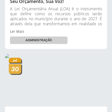
Seu Orçamento, Sua Voz!
Links
A Lei Orçamentária Anual (LOA) é o instrumento
Audiências Públicas
que define como os recursos públicos serão
aplicados no município durante o ano de 2027. É
Galeria de Fotos
através dela que transformamos em realidade os
projetos e...
Galeria de Vídeos
Ler Mais
ADMINISTRAÇÃO
Telefones Úteis
Diário Oficial
Contratos, Convênios e Publicações MROSC
jul
30
Ouvidoria Municipal
Notícias
Contato
Radar da Transparência Pública
Listagem de Contribuintes Inscritos na Dívida Ativa do