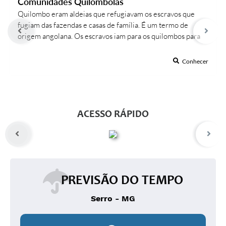
Comunidades Quilombolas
Quilombo eram aldeias que refugiavam os escravos que
fugiam das fazendas e casas de família. É um termo de
origem angolana. Os escravos iam para os quilombos para
não serem encontrados, pois onde eles viviam eram sempre
explorados e sofriam maus-tratos.Os quilombos eram
Conhecer
aldeias que ficavam escondidas nas matas, em lugares
preferencialmente inacessíveis,...
ACESSO RÁPIDO
PREVISÃO DO TEMPO
Serro - MG